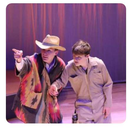
Ecolint
Camps Ecolint
Centre des arts
Institut
Contact
EN
FR