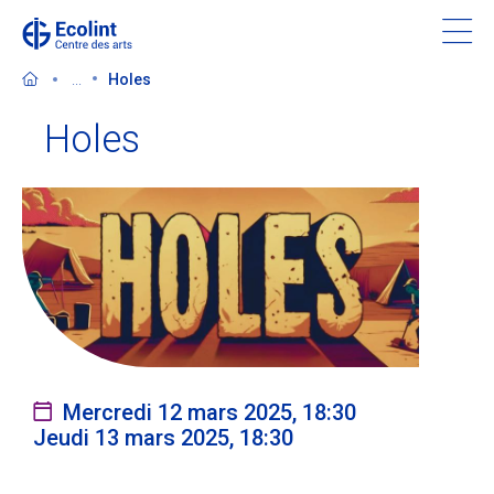
Skip
to
main
...
Holes
content
Holes
Découvrir le Centre des arts
Evénements
Dans les médias
Soutenir le Centre des arts
Mercredi 12 mars 2025, 18:30
Jeudi 13 mars 2025, 18:30
Billetterie