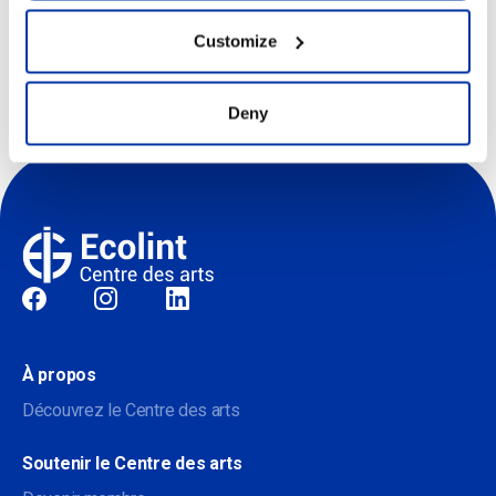
Customize
centredesarts@ecolint.ch
Deny
Sociale
À propos
Découvrez le Centre des arts
Soutenir le Centre des arts