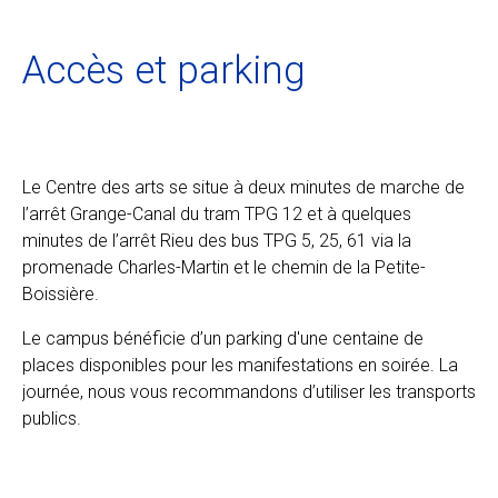
Ecolint
Accès et parking
Camps Ecolint
Centre des arts
Le Centre des arts se situe à deux minutes de marche de
l’arrêt Grange-Canal du tram TPG 12 et à quelques
Institut
minutes de l’arrêt Rieu des bus TPG 5, 25, 61 via la
promenade Charles-Martin et le chemin de la Petite-
Boissière.
Contact
Le campus bénéficie d’un parking d'une centaine de
places disponibles pour les manifestations en soirée. La
journée, nous vous recommandons d’utiliser les transports
EN
FR
publics.