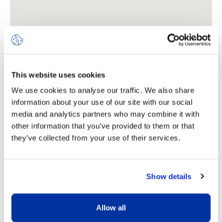
This website uses cookies
We use cookies to analyse our traffic. We also share
information about your use of our site with our social
Où nous trouver
media and analytics partners who may combine it with
other information that you’ve provided to them or that
they’ve collected from your use of their services.
Rue Marie-Thérèse-Maurette
7 (anciennement Route de
Chêne 62)
Show details
1208
Genève
Allow all
+41 (0)22 787 26 75