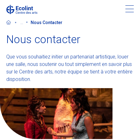
Skip
to
main
...
Nous Contacter
content
Nous contacter
Que vous souhaitiez initier un partenariat artistique, louer
Découvrir le Centre des arts
une salle, nous soutenir ou tout simplement en savoir plus
sur le Centre des arts, notre équipe se tient à votre entière
Evénements
disposition.
Dans les médias
Soutenir le Centre des arts
Billetterie