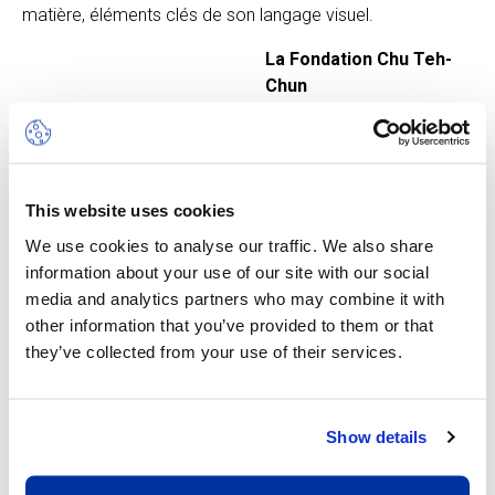
matière, éléments clés de son langage visuel.
La Fondation Chu Teh-
Chun
Créée en 2017 à Genève
par la famille de l’artiste, la
Fondation Chu Teh-Chun
œuvre à la préservation et
This website uses cookies
à la diffusion de son
We use cookies to analyse our traffic. We also share
héritage. À travers
information about your use of our site with our social
expositions, conférences
media and analytics partners who may combine it with
et initiatives
other information that you’ve provided to them or that
pédagogiques, elle s’attache à faire rayonner son œuvre
they’ve collected from your use of their services.
auprès d’un large public.
Détenant un fonds d’archives unique, constitué depuis
Show details
l’arrivée de l’artiste à Paris en 1955, la Fondation poursuit
un travail minutieux de documentation en vue de
l’établissement du catalogue raisonné. Son engagement