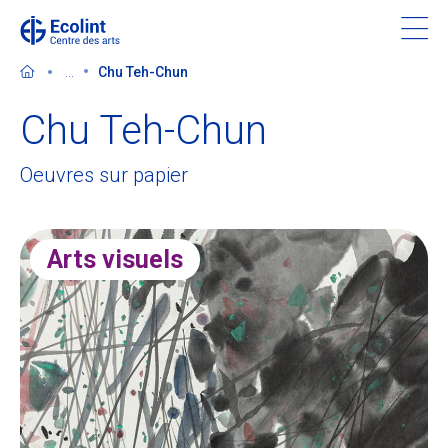
Skip
to
main
...
Chu Teh-Chun
content
Chu Teh-Chun
Oeuvres sur papier
Découvrir le Centre des arts
Evénements
Arts visuels
Dans les médias
Soutenir le Centre des arts
Billetterie