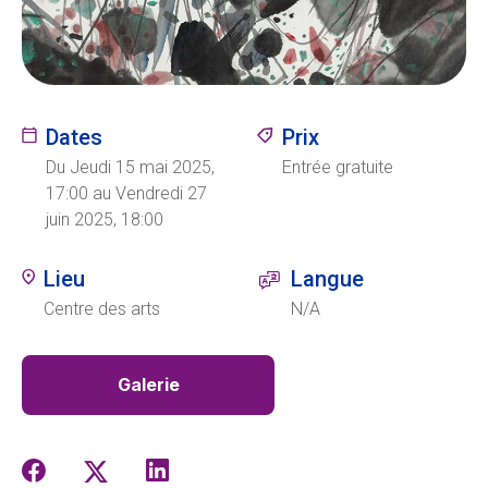
Ecolint
Camps Ecolint
Dates
Prix
Centre des arts
Du Jeudi 15 mai 2025,
Entrée gratuite
17:00 au Vendredi 27
juin 2025, 18:00
Institut
Lieu
Langue
Centre des arts
N/A
Contact
Galerie
EN
FR