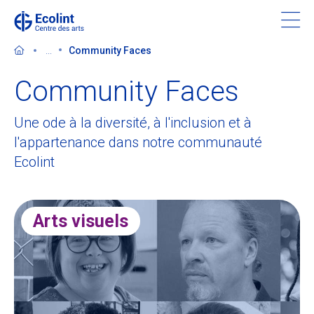
Skip
to
main
...
Community Faces
content
Community Faces
Une ode à la diversité, à l'inclusion et à
Découvrir le Centre des arts
l'appartenance dans notre communauté
Ecolint
Evénements
Dans les médias
Arts visuels
Soutenir le Centre des arts
Billetterie