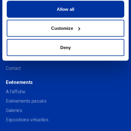
À propos
Allow all
Découvrez le Centre des arts
Soutenir le Centre des arts
Customize
Devenir membre
Deny
Rester informé
Abonnez-vous à la newsletter
Contact
Evénements
A l'affiche
Evénements passés
Galeries
Expositions virtuelles