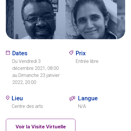
Ecolint
Camps Ecolint
Centre des arts
Dates
Prix
Institut
Du Vendredi 3
Entrée libre
décembre 2021, 08:00
au Dimanche 23 janvier
2022, 20:00
Contact
Lieu
Langue
Centre des arts
N/A
EN
FR
Voir la Visite Virtuelle