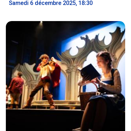
Samedi 6 décembre 2025, 18:30
Ecolint
Camps Ecolint
Centre des arts
Institut
Contact
EN
FR