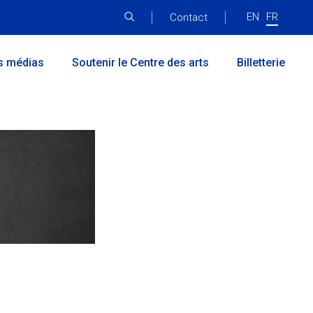
EN
FR
Menu
Contact
principal
s médias
Soutenir le Centre des arts
Billetterie