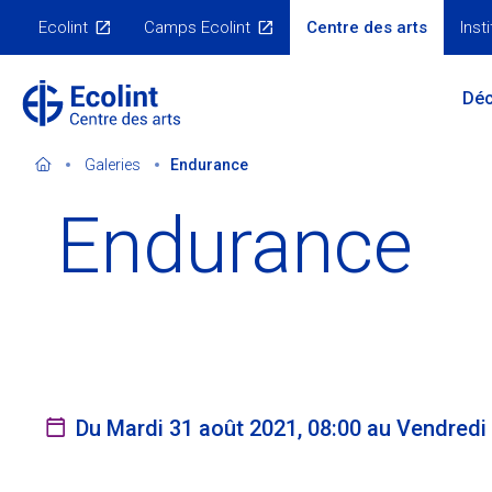
Skip
Ecolint
Camps Ecolint
Centre des arts
Insti
to
Nos
sites
main
Main
content
Déc
Menu
Galeries
Endurance
Endurance
Notre double vocation
Orateurs invités
Le Centre en 3D
Evénements passés
S'abonner à la newsletter
Galeries
Nous contacter
Expositions virtuelles
Du Mardi 31 août 2021, 08:00 au Vendredi