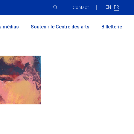
EN
FR
Menu
Contact
principal
s médias
Soutenir le Centre des arts
Billetterie