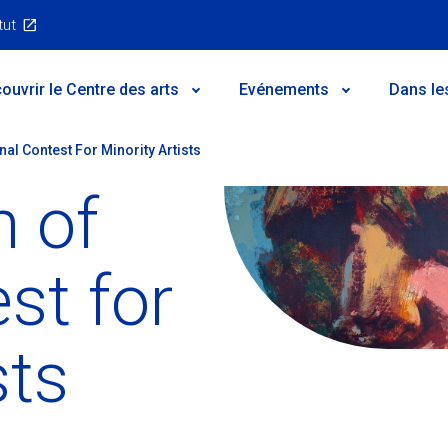
tut
ouvrir le Centre des arts
Evénements
Dans le
onal Contest For Minority Artists
n of
est for
sts