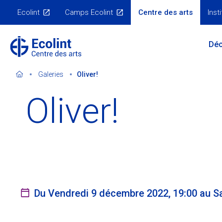
Skip
Ecolint
Camps Ecolint
Centre des arts
Insti
to
Nos
sites
main
Main
content
Déc
Menu
Galeries
Oliver!
Oliver!
Notre double vocation
Orateurs invités
Le Centre en 3D
Evénements passés
S'abonner à la newsletter
Galeries
Nous contacter
Expositions virtuelles
Du Vendredi 9 décembre 2022, 19:00 au S