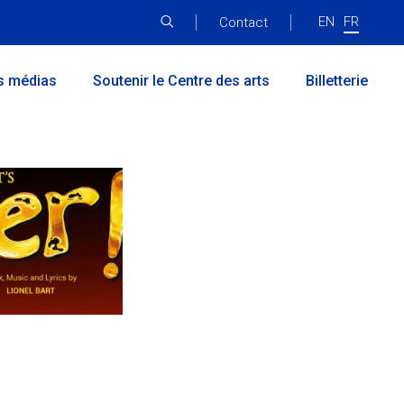
EN
FR
Menu
Contact
principal
s médias
Soutenir le Centre des arts
Billetterie