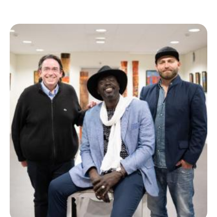
Ecolint
Camps Ecolint
Centre des arts
Institut
Contact
EN
FR