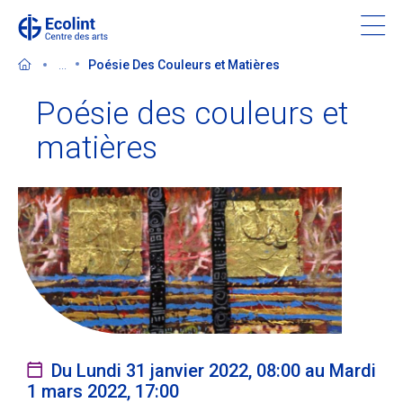
Skip
to
main
...
Poésie Des Couleurs et Matières
content
Poésie des couleurs et
matières
Découvrir le Centre des arts
Evénements
Dans les médias
Soutenir le Centre des arts
Du Lundi 31 janvier 2022, 08:00 au Mardi
Billetterie
1 mars 2022, 17:00