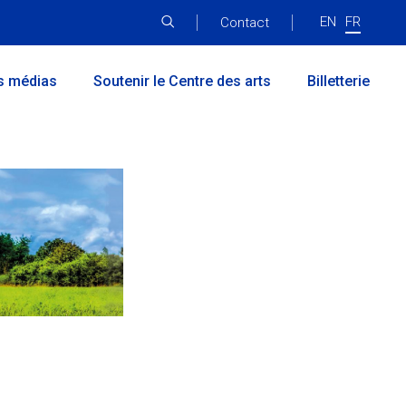
EN
FR
Menu
Contact
principal
s médias
Soutenir le Centre des arts
Billetterie