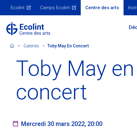
Skip
Ecolint
Camps Ecolint
Centre des arts
Insti
to
Nos
sites
main
Main
content
Déc
Menu
Galeries
Toby May En Concert
Toby May en
Notre double vocation
Orateurs invités
Le Centre en 3D
Evénements passés
S'abonner à la newsletter
Galeries
concert
Nous contacter
Expositions virtuelles
Mercredi 30 mars 2022, 20:00