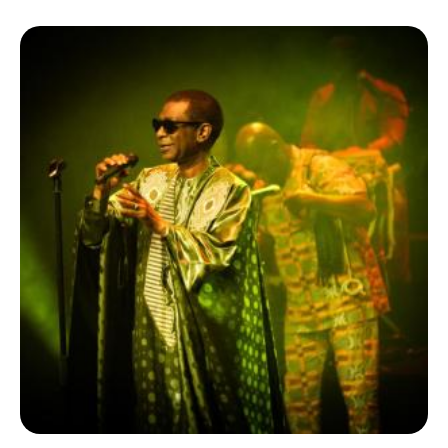
Ecolint
Camps Ecolint
Centre des arts
Institut
Contact
EN
FR