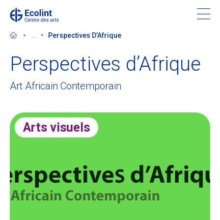
Skip
to
main
...
Perspectives D’Afrique
content
Perspectives d’Afrique
Art Africain Contemporain
Découvrir le Centre des arts
Evénements
Arts visuels
Dans les médias
Soutenir le Centre des arts
Billetterie