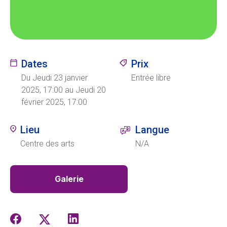
Ecolint
Camps Ecolint
Dates
Prix
Centre des arts
Du Jeudi 23 janvier
Entrée libre
2025, 17:00 au Jeudi 20
février 2025, 17:00
Institut
Lieu
Langue
Centre des arts
N/A
Contact
Galerie
EN
FR