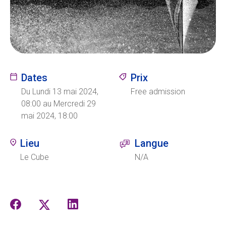
Ecolint
Camps Ecolint
Dates
Prix
Centre des arts
Du Lundi 13 mai 2024,
Free admission
Institut
08:00 au Mercredi 29
mai 2024, 18:00
Lieu
Langue
Contact
Le Cube
N/A
EN
FR