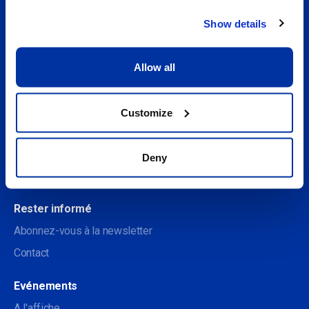
Show details
Sociale
Allow all
À propos
Customize
Découvrez le Centre des arts
Soutenir le Centre des arts
Deny
Devenir membre
Rester informé
Abonnez-vous à la newsletter
Contact
Evénements
A l'affiche