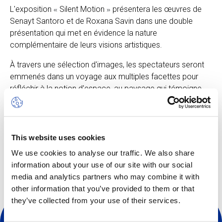
L'exposition
Silent Motion
présentera les œuvres de
«
»
Senayt Santoro et de Roxana Savin dans une double
présentation qui met en évidence la nature
complémentaire de leurs visions artistiques.
À travers une sélection d'images, les spectateurs seront
emmenés dans un voyage aux multiples facettes pour
réfléchir à la notion d'espace, au paysage qui témoigne
d'un voyage invisible, à l'identité en transition, au
déplacement, à la migration, au mouvement et à
l'immobilité.
This website uses cookies
Le vernissage aura lieu le mardi 14 mai 2024 à 17h00.
We use cookies to analyse our traffic. We also share
Crédit photo : Senayt Santoro
information about your use of our site with our social
media and analytics partners who may combine it with
other information that you’ve provided to them or that
they’ve collected from your use of their services.