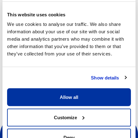
À travers le parcours de Chu Teh-Chun, les élèves
This website uses cookies
découvrent l’importance de la persévérance, l’apport du
We use cookies to analyse our traffic. We also share
multiculturalisme et la nécessité d’un travail introspectif
information about your use of our site with our social
dans le processus créatif. Ces valeurs, qui ont guidé
media and analytics partners who may combine it with
l’artiste tout au long de sa carrière, trouvent un écho
other information that you’ve provided to them or that
particulier dans leur propre démarche.
they’ve collected from your use of their services.
Un jury composé de membres de la Fondation et de
représentants de l’Ecolint sélectionnera les œuvres les
plus marquantes. Le grand lauréat bénéficiera d’une
Show details
résidence artistique, en Suisse ou à l’étranger, lui
permettant d’enrichir sa pratique et d’explorer de
Allow all
nouvelles perspectives.
Customize
Deny