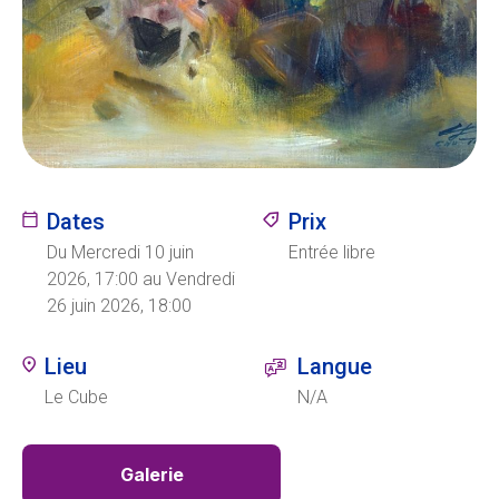
Ecolint
Camps Ecolint
Centre des arts
Dates
Prix
Institut
Du Mercredi 10 juin
Entrée libre
2026, 17:00 au Vendredi
26 juin 2026, 18:00
Contact
Lieu
Langue
Le Cube
N/A
EN
FR
Galerie