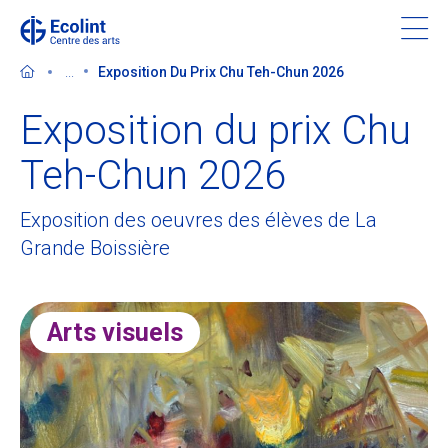
Skip
to
main
...
Exposition Du Prix Chu Teh-Chun 2026
content
Exposition du prix Chu
Teh-Chun 2026
Découvrir le Centre des arts
Exposition des oeuvres des élèves de La
Grande Boissière
Evénements
Dans les médias
Arts visuels
Soutenir le Centre des arts
Billetterie